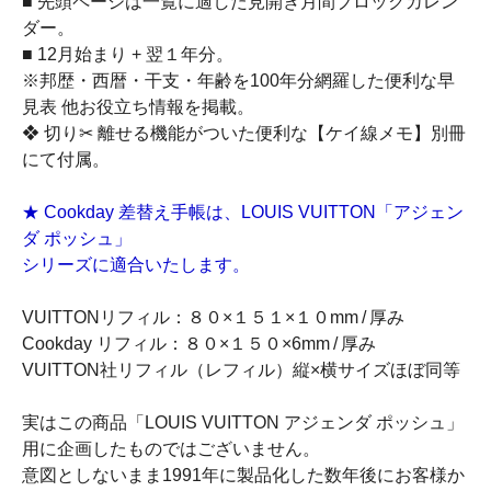
■ 先頭ページは一覧に適した見開き月間ブロックカレン
ダー。
■ 12月始まり + 翌１年分。
※邦歴・西暦・干支・年齢を100年分網羅した便利な早
見表 他お役立ち情報を掲載。
❖ 切り✂ 離せる機能がついた便利な【ケイ線メモ】別冊
にて付属。
★ Cookday 差替え手帳は、LOUIS VUITTON「アジェン
ダ ポッシュ」
シリーズに適合いたします。
VUITTONリフィル：８０×１５１×１０mm / 厚み
Cookday リフィル：８０×１５０×6mm / 厚み
VUITTON社リフィル（レフィル）縦×横サイズほぼ同等
実はこの商品「LOUIS VUITTON アジェンダ ポッシュ」
用に企画したものではございません。
意図としないまま1991年に製品化した数年後にお客様か