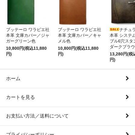
ブッテーロ ワラピエ社
ブッテーロ ワラピエ社
ナチュ
本革 文庫カバー／ジャ
本革 文庫カバー／キャ
本革 システ
ガーグリーン色
メル色
ブル6穴スタ
ダークブラウ
10,800円(税込11,880
10,800円(税込11,880
円)
円)
13,280円(税
円)
ホーム
カートを見る
お支払い方法／送料について
プライバシーポリシー