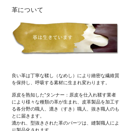
革について
良い革は丁寧な鞣し（なめし）により緻密な繊維質
を保持し、呼吸する素材に生まれ変わります。
原皮を熟知した“タンナー：原皮を仕入れ鞣す業者
により様々な種類の革が生まれ、皮革製品を加工す
る各分野の職人、漉き（すき）職人、抜き職人のも
とに届きます。
漉かれ、型抜きされた革のパーツは、縫製職人によ
り製品化されます。