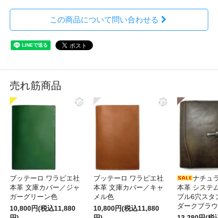
この商品について問い合わせる
売れ筋商品
ブッテーロ ワラピエ社
ブッテーロ ワラピエ社
ナチュ
本革 文庫カバー／ジャ
本革 文庫カバー／キャ
本革 システ
ガーグリーン色
メル色
ブル6穴スタ
ダークブラウ
10,800円(税込11,880
10,800円(税込11,880
円)
円)
13,280円(税