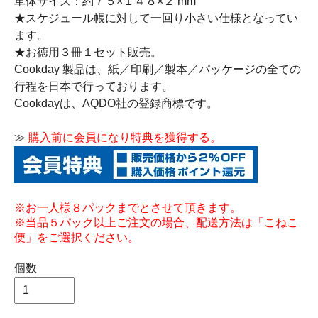
単体サイズ：約７５×１４８×２ mm
★スケジュール帳に対して一回り小さい仕様となってい
ます。
★お徳用３冊１セット販売。
Cookday 製品は、紙／印刷／製本／パッケージの全ての
行程を日本で行っております。
Cookdayは、AQDO社の登録商標です。
≫
購入前に会員になり特典を獲得する。
※お一人様８パックまでとさせて頂きます。
※当品５パック以上ご注文の場合、配送方法は「こねこ
便」をご選択ください。
個数