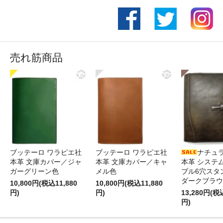
売れ筋商品
ブッテーロ ワラピエ社
ブッテーロ ワラピエ社
ナチュ
本革 文庫カバー／ジャ
本革 文庫カバー／キャ
本革 システ
ガーグリーン色
メル色
ブル6穴スタ
ダークブラウ
10,800円(税込11,880
10,800円(税込11,880
円)
円)
13,280円(税
円)