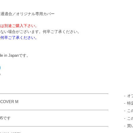
F04共通適合／オリジナル専用カバー
体は別途ご購入下さい。
えない場合がございます。何卒ご了承ください。
。何卒ご了承ください。
in Japanです。
オ
-COVER M
特
こ
95です
こ
買