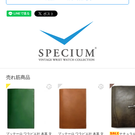
売れ筋商品
ブッテーロ ワラピエ社 本革 文
ブッテーロ ワラピエ社 本革 文
ナチュラル