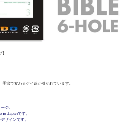
プ】
は、季節で変わるケイ線が引かれています。
ケージ、
n Japanです。
ルデザインです。