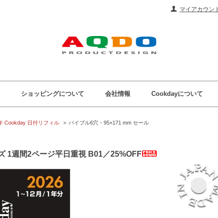
マイアカウン
ショッピングについて
会社情報
Cookdayについて
年 Cookday 日付リフィル
>
バイブル6穴・95×171 mm セール
イズ 1週間2ページ平日重視 B01／25%OFF