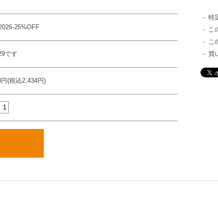
特
2026-25%OFF
こ
こ
29です
買
13円(税込2,434円)