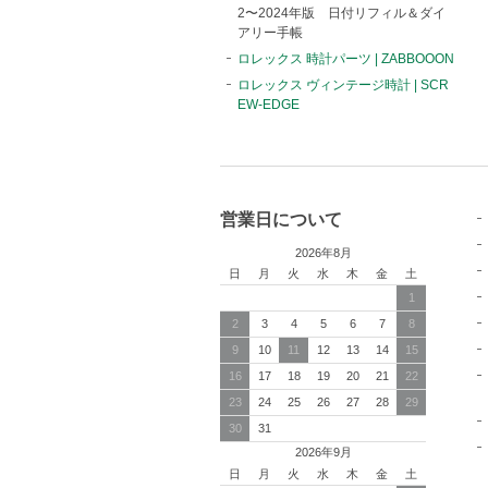
2〜2024年版 日付リフィル＆ダイ
アリー手帳
ロレックス 時計パーツ | ZABBOOON
ロレックス ヴィンテージ時計 | SCR
EW-EDGE
営業日について
2026年8月
日
月
火
水
木
金
土
1
2
3
4
5
6
7
8
9
10
11
12
13
14
15
16
17
18
19
20
21
22
23
24
25
26
27
28
29
30
31
2026年9月
日
月
火
水
木
金
土