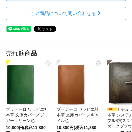
この商品について問い合わせる
売れ筋商品
ブッテーロ ワラピエ社
ブッテーロ ワラピエ社
ナチュ
本革 文庫カバー／ジャ
本革 文庫カバー／キャ
本革 システ
ガーグリーン色
メル色
ブル6穴スタ
ダークブラウ
10,800円(税込11,880
10,800円(税込11,880