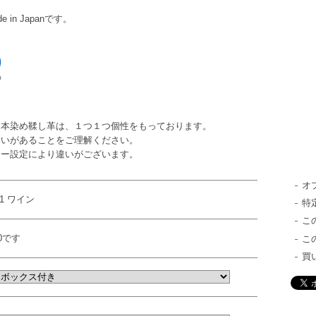
in Japanです。
た本染め鞣し革は、１つ１つ個性をもっております。
違いがあることをご理解ください。
ター設定により違いがございます。
オ
31 ワイン
特
こ
0です
こ
買