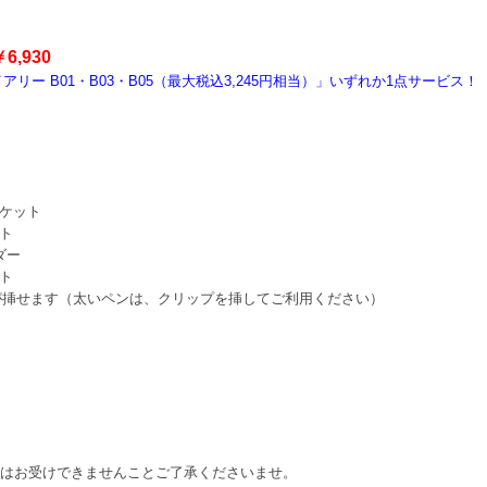
6,930
リー B01・B03・B05（最大税込3,245円相当）」いずれか1点サービス！
。
ポケット
ト
ダー
ト
ンが挿せます（太いペンは、クリップを挿してご利用ください）
品はお受けできませんことご了承くださいませ。