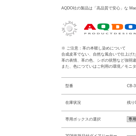
AQDO社の製品は「高品質で安心」な Made 
※ ご注意：革の本鞣し染めについて
合成皮革でない、自然な風合いで仕上げ
革の表情、革の色、シボの状態など強弱
また、色につていはご利用の環境／モニ
型番
CB-
在庫状況
残り
専用ボックスの選択
2026年版日付ダイアリーサー