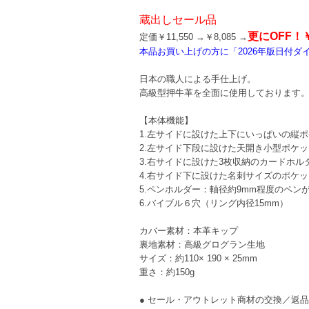
蔵出しセール品
更にOFF！￥
定価￥11,550 →￥8,085 →
本品お買い上げの方に「2026年版日付ダイア
日本の職人による手仕上げ。
高級型押牛革を全面に使用しております
【本体機能】
1.左サイドに設けた上下にいっぱいの縦
2.左サイド下段に設けた天開き小型ポケッ
3.右サイドに設けた3枚収納のカードホル
4.右サイド下に設けた名刺サイズのポケッ
5.ペンホルダー：軸径約9mm程度のペ
6.バイブル６穴（リング内径15mm）
カバー素材：本革キップ
裏地素材：高級グログラン生地
サイズ：約110× 190 × 25mm
重さ：約150g
● セール・アウトレット商材の交換／返