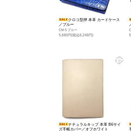
クロコ型押 本革 カードケース
／ブルー
CM-5 ブルー
5,680円(税込6,248円)
ナチュラルキップ 本革 B6サイ
ズ手帳カバー／オフホワイト