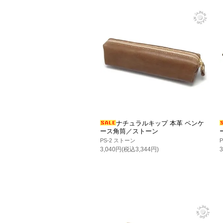
ナチュラルキップ 本革 ペンケ
ース角筒／ストーン
PS-2 ストーン
3,040円(税込3,344円)