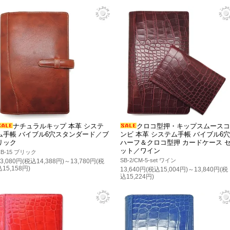
ナチュラルキップ 本革 システ
クロコ型押・キップスムースコ
ム手帳 バイブル6穴スタンダード／ブ
ンビ 本革 システム手帳 バイブル6穴
リック
ハーフ＆クロコ型押 カードケース 
ット／ワイン
CB-15 ブリック
SB-2/CM-5-set ワイン
13,080円(税込14,388円)～13,780円(税
込15,158円)
13,640円(税込15,004円)～13,840円(税
込15,224円)