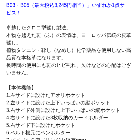
B03・B05（最大税込3,245円相当）」いずれか1点サー
ビス！
卓越したクロコ型鞣し製法。
本物を越えた斑（ふ）の表情は、ヨーロッパ伝統の皮革
鞣し。
植物タンニン・鞣し（なめし）化学薬品を使用しない高
品質な本格革になります。
長時間の使用にも斑のヒビ割れ、欠けなどの心配はござ
いません。
【本体機能】
1.左サイドに設けたアオリポケット
2.左サイドに設けた上下いっぱいの縦ポケット
3.右サイド外側に設けた上下いっぱいの縦ポケット
4.右サイドに設けた3枚収納のカードホルダー
5.右サイド下に設けたポケット
6.ベルト根元にペンホルダー