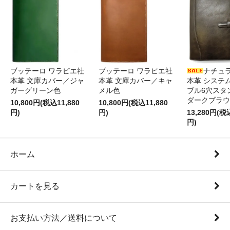
ブッテーロ ワラピエ社
ブッテーロ ワラピエ社
ナチュ
本革 文庫カバー／ジャ
本革 文庫カバー／キャ
本革 システ
ガーグリーン色
メル色
ブル6穴スタ
ダークブラウ
10,800円(税込11,880
10,800円(税込11,880
円)
円)
13,280円(税
円)
ホーム
カートを見る
お支払い方法／送料について