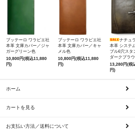
ブッテーロ ワラピエ社
ブッテーロ ワラピエ社
ナチュ
本革 文庫カバー／ジャ
本革 文庫カバー／キャ
本革 システ
ガーグリーン色
メル色
ブル6穴スタ
ダークブラウ
10,800円(税込11,880
10,800円(税込11,880
円)
円)
13,280円(税
円)
ホーム
カートを見る
お支払い方法／送料について