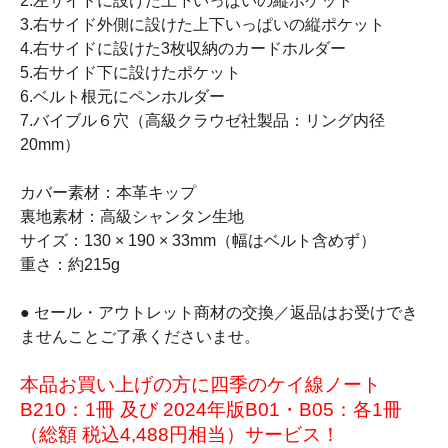
2.左サイドに設けた上下いっぱいの縦ポケット
3.右サイド外側に設けた上下いっぱいの縦ポケット
4.右サイドに設けた3枚収納のカードホルダー
5.右サイド下に設けたポケット
6.ベルト根元にペンホルダー
7.バイブル６穴（高級クラウゼ社製品：リング内径
20mm）
カバー素材：本革キップ
裏地素材：高級シャンタン生地
サイズ：130 × 190 × 33mm（幅はベルト含めず）
重さ：約215g
● セール・アウトレット商材の交換／返品はお受けでき
ませんことご了承くださいませ。
本品お買い上げの方に四季のケイ線ノート
B210：1冊 及び 2024年版B01・B05：各1冊
（総額 税込4,488円相当）サービス！