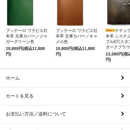
ブッテーロ ワラピエ社
ブッテーロ ワラピエ社
ナチュ
本革 文庫カバー／ジャ
本革 文庫カバー／キャ
本革 システ
ガーグリーン色
メル色
ブル6穴スタ
ダークブラウ
10,800円(税込11,880
10,800円(税込11,880
円)
円)
13,280円(税
円)
ホーム
カートを見る
お支払い方法／送料について