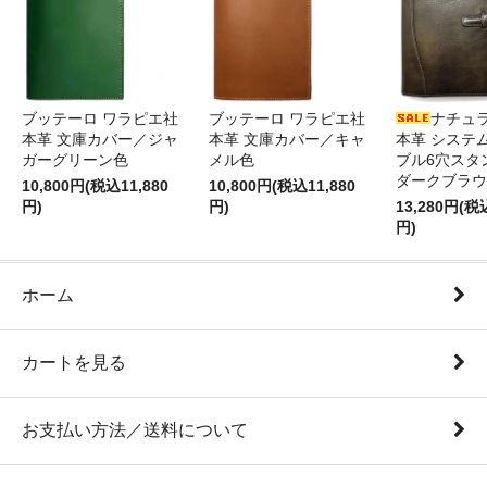
ブッテーロ ワラピエ社
ブッテーロ ワラピエ社
ナチュ
本革 文庫カバー／ジャ
本革 文庫カバー／キャ
本革 システ
ガーグリーン色
メル色
ブル6穴スタ
ダークブラウ
10,800円(税込11,880
10,800円(税込11,880
円)
円)
13,280円(税
円)
ホーム
カートを見る
お支払い方法／送料について