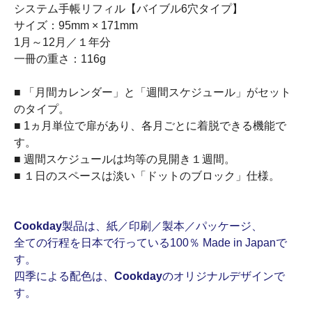
システム手帳リフィル【バイブル6穴タイプ】
サイズ：95mm × 171mm
1月～12月／１年分
一冊の重さ：116g
■ 「月間カレンダー」と「週間スケジュール」がセット
のタイプ。
■ 1ヵ月単位で扉があり、各月ごとに着脱できる機能で
す。
■ 週間スケジュールは均等の見開き１週間。
■ １日のスペースは淡い「ドットのブロック」仕様。
Cookday
製品は、紙／印刷／製本／パッケージ、
全ての行程を日本で行っている100％ Made in Japanで
す。
四季による配色は、
Cookday
のオリジナルデザインで
す。