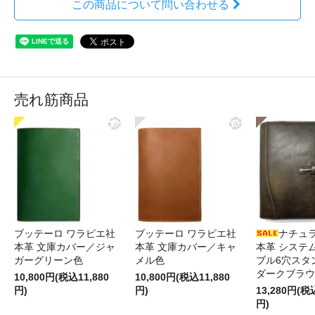
この商品について問い合わせる
売れ筋商品
ブッテーロ ワラピエ社
ブッテーロ ワラピエ社
ナチュ
本革 文庫カバー／ジャ
本革 文庫カバー／キャ
本革 システ
ガーグリーン色
メル色
ブル6穴スタ
ダークブラウ
10,800円(税込11,880
10,800円(税込11,880
円)
円)
13,280円(税
円)