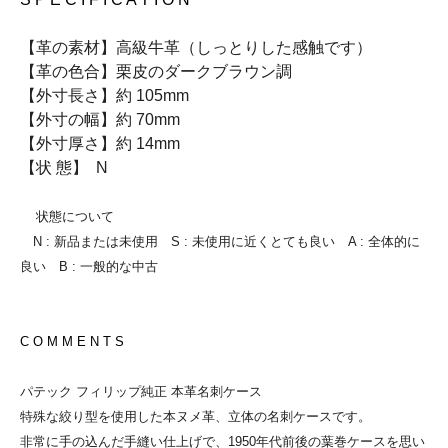
【革の素材】高級牛革（しっとりした感触です）
【革の色合】栗皮のダークブラウン調
【外寸長さ】約 105mm
【外寸の幅】約 70mm
【外寸厚さ】約 14mm
【状 態】 N
状態について
N : 新品または未使用 S : 未使用に近くとても良い A : 全体的に
良い B : 一般的な中古
C O M M E N T S
パテック フィリップ純正 本革名刺ケース
特殊な絞り型を使用した本ヌメ革、立体の名刺ケースです。
非常に手の込んだ手縫い仕上げで、1950年代前後の葉巻ケースを思い