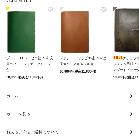
ブッテーロ ワラピエ社 本革 文
ブッテーロ ワラピエ社 本革 文
ナチュラル
庫カバー／ジャガーグリーン
庫カバー／キャメル色
システム手帳 バ
色
ンダード／ダー
10,800円(税込11,880円)
10,800円(税込11,880円)
13,280円(税込14
ホーム
カートを見る
お支払い方法／送料について