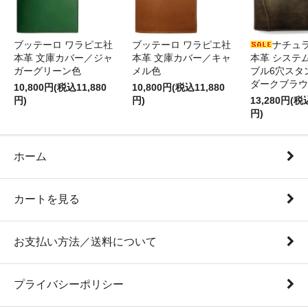
ブッテーロ ワラピエ社
ブッテーロ ワラピエ社
ナチュ
本革 文庫カバー／ジャ
本革 文庫カバー／キャ
本革 システ
ガーグリーン色
メル色
ブル6穴スタ
ダークブラウ
10,800円(税込11,880
10,800円(税込11,880
円)
円)
13,280円(税
円)
ホーム
カートを見る
お支払い方法／送料について
プライバシーポリシー