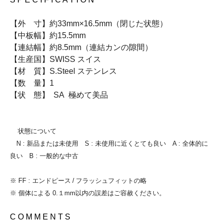
【外 寸】約33mm×16.5mm（閉じた状態）
【中板幅】約15.5mm
【連結幅】約8.5mm（連結カンの隙間）
【生産国】SWISS スイス
【材 質】S.Steel ステンレス
【数 量】1
【状 態】 SA 極めて美品
状態について
N : 新品または未使用 S : 未使用に近くとても良い A : 全体的に
良い B : 一般的な中古
※ FF : エンドピース / フラッシュフィットの略
※ 個体による 0.１mm以内の誤差はご容赦ください。
C O M M E N T S