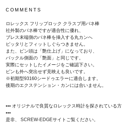
C O M M E N T S
ロレックス フリップロック クラスプ用バネ棒
社外製のバネ棒ですが適合性に優れ、
ブレス末端側のバネ棒を挿入する丸カンへ
ピッタリとフィットしぐらつきません。
また、ピン頭は「艶仕上げ」になっており、
バックル側面の「艶面」と同じです。
実際にセットしたイメージをご確認下さい。
ピンも外へ突出せず見映えも良いです。
※初期型93160シードゥエラーに適合します。
後期のエクステンション・カンには合いません。
▪▪▪ オリジナルで良質なロレックス時計を探されている方
▪▪▪
是非、 SCREW-EDGEサイトご覧ください。