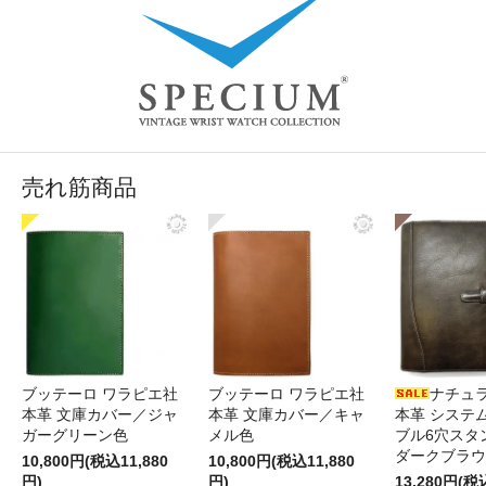
売れ筋商品
ブッテーロ ワラピエ社
ブッテーロ ワラピエ社
ナチュ
本革 文庫カバー／ジャ
本革 文庫カバー／キャ
本革 システ
ガーグリーン色
メル色
ブル6穴スタ
ダークブラウ
10,800円(税込11,880
10,800円(税込11,880
円)
円)
13,280円(税