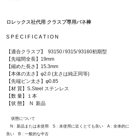
ロレックス社代用 クラスプ専用バネ棒
S P E C I F I C A T I O N
【適合クラスプ】 93150 / 9315/ 93160初期型
【先端間全長】19mm
【縮めた長さ】15.3mm
【本体の太さ】φ2.0 (太さは純正同等)
【先端ピン太さ】φ0.85
【材 質】S.Steel ステンレス
【数 量】１本
【状 態】 N 新品
状態について
N : 新品または未使用 S : 未使用に近くとても良い A : 全体的に
良い B : 一般的な中古