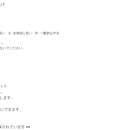
上げ
良い A : 全体的に良い B : 一般的な中古
い。
かないでください。
セット
へ。
耗します。
単にできます。
されている方 ▪▪▪