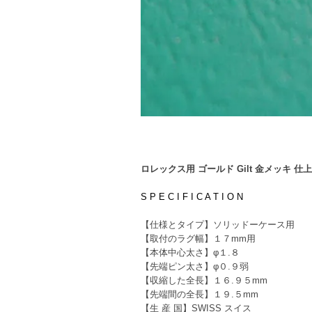
ロレックス用 ゴールド Gilt 金メッキ 
S P E C I F I C A T I O N
【仕様とタイプ】ソリッドーケース用
【取付のラグ幅】１７mm用
【本体中心太さ】φ１.８
【先端ピン太さ】φ０.９弱
【収縮した全長】１６.９５mm
【先端間の全長】１９.５mm
【生 産 国】SWISS スイス