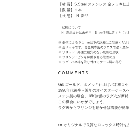
【材 質】S.Steel ステンレス 金メッキ仕
【数 量】２本
【状 態】 N 新品
状態について
N : 新品または未使用 S : 未使用に近くとても
※ 個体による 0.１mm以下の誤差はご容赦くださ
※ 金メッキです。貴金属専用のクロスで強く磨
※ ソリッド : 外側に横穴のない無垢な形状
※ フリンジ : ピンを稼働させる段差の房
※ ラグ : バネ棒を取り付けるケース脚の部分
C O M M E N T S
Gilt ゴールド、金メッキ仕上げバネ棒１
1990年代後半～近年のオイスターケース
ステン製の場合、18K無垢のラグ穴が摩
この機会にいかがでしょう。
ラグ裏からフリンジを動かせば着脱が簡
▪▪▪ オリジナルで良質なロレックス時計を探