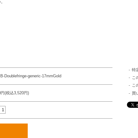
い。
特
B-Doublefringe-generic-17mmGold
こ
こ
00円(税込3,520円)
買