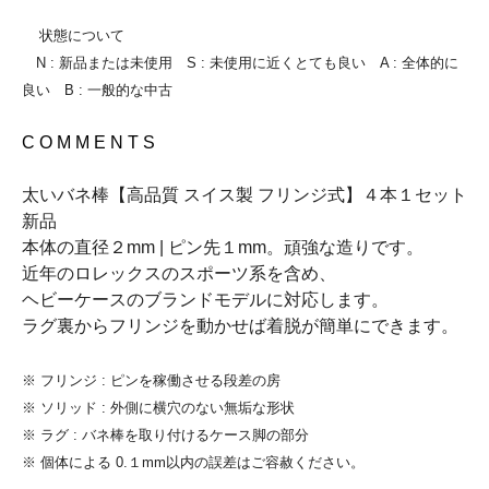
状態について
N : 新品または未使用 S : 未使用に近くとても良い A : 全体的に
良い B : 一般的な中古
C O M M E N T S
太いバネ棒【高品質 スイス製 フリンジ式】４本１セット
新品
本体の直径２mm | ピン先１mm。頑強な造りです。
近年のロレックスのスポーツ系を含め、
ヘビーケースのブランドモデルに対応します。
ラグ裏からフリンジを動かせば着脱が簡単にできます。
※ フリンジ : ピンを稼働させる段差の房
※ ソリッド : 外側に横穴のない無垢な形状
※ ラグ : バネ棒を取り付けるケース脚の部分
※ 個体による 0.１mm以内の誤差はご容赦ください。