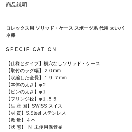
商品説明
ロレックス用 ソリッド・ケース スポーツ系 代用 太いバ
ネ棒
S P E C I F I C A T I O N
【仕様とタイプ】横穴なしソリッド・ケース
【取付のラグ幅】２０mm
【収縮した全長】１９.７mm
【本体の太さ】φ２
【ピンの太さ】φ１
【フリンジ径】φ１.５５
【生 産 国】SWISS スイス
【材 質】S.Steel ステンレス
【数 量】４本
【状 態】 N 未使用保管品