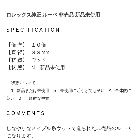
ロレックス純正 ルーペ 非売品 新品未使用
S P E C I F I C A T I O N
【倍 率】 １０倍
【直 径】 ３８mm
【材 質】 ウッド
【状 態】 N 新品未使用
状態について
N : 新品または未使用 S : 未使用に近くとても良い A : 全体的に
良い B : 一般的な中古
C O M M E N T S
しなやかなメイプル系ウッドで造られた非売品のルーペ
になります。