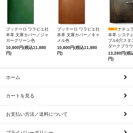
ブッテーロ ワラピエ社
ブッテーロ ワラピエ社
ナチュ
本革 文庫カバー／ジャ
本革 文庫カバー／キャ
本革 システ
ガーグリーン色
メル色
ブル6穴スタ
ダークブラウ
10,800円(税込11,880
10,800円(税込11,880
円)
円)
13,280円(税
円)
ホーム
カートを見る
お支払い方法／送料について
プライバシーポリシー