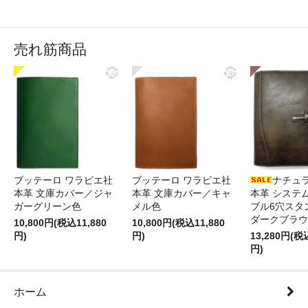
売れ筋商品
ブッテーロ ワラピエ社
ブッテーロ ワラピエ社
ナチュ
本革 文庫カバー／ジャ
本革 文庫カバー／キャ
本革 システ
ガーグリーン色
メル色
ブル6穴スタ
ダークブラウ
10,800円(税込11,880
10,800円(税込11,880
円)
円)
13,280円(税
円)
ホーム