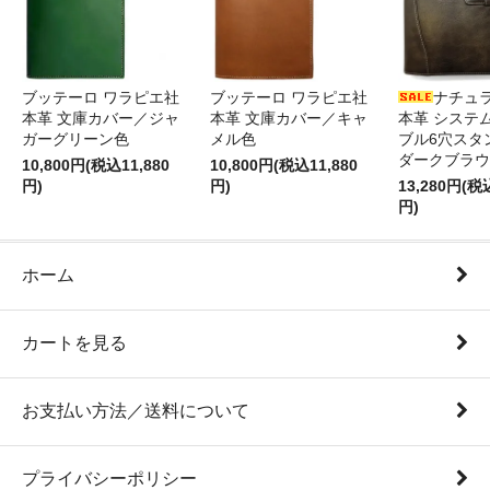
ブッテーロ ワラピエ社
ブッテーロ ワラピエ社
ナチュ
本革 文庫カバー／ジャ
本革 文庫カバー／キャ
本革 システ
ガーグリーン色
メル色
ブル6穴スタ
ダークブラウ
10,800円(税込11,880
10,800円(税込11,880
円)
円)
13,280円(税
円)
ホーム
カートを見る
お支払い方法／送料について
プライバシーポリシー