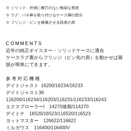
※ ソリッド : 外側に横穴のない無垢な形状
※ ラグ : バネ棒を取り付けるケース脚の部分
※ フリンジ : ピンを稼働させる段差の房
C O M M E N T S
近年の純正オイスター・ソリッドケースに適合
ケースラグ裏からフリンジ（ピン先の房）を動かせば着
脱が簡単にできます。
参 考 対 応 機 種
デイトジャスト 16200/16234/16233
デイトジャスト36
116200/116234/116203/116231/116233/116243
エクスプローラーI 14270後期/114270
デイトナ 16520/16523/116520/116523
ヨットマスター 126622/116622
ミルガウス 116400/116400V