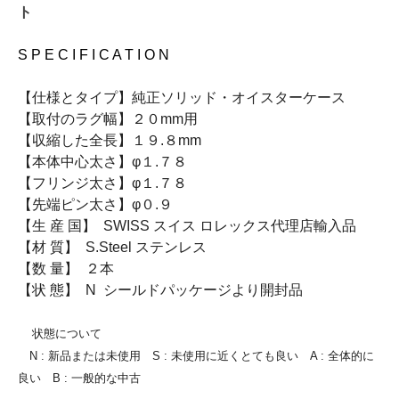
ト
S P E C I F I C A T I O N
【仕様とタイプ】純正ソリッド・オイスターケース
【取付のラグ幅】２０mm用
【収縮した全長】１９.８mm
【本体中心太さ】φ１.７８
【フリンジ太さ】φ１.７８
【先端ピン太さ】φ０.９
【生 産 国】 SWISS スイス ロレックス代理店輸入品
【材 質】 S.Steel ステンレス
【数 量】 ２本
【状 態】 N シールドパッケージより開封品
状態について
N : 新品または未使用 S : 未使用に近くとても良い A : 全体的に
良い B : 一般的な中古