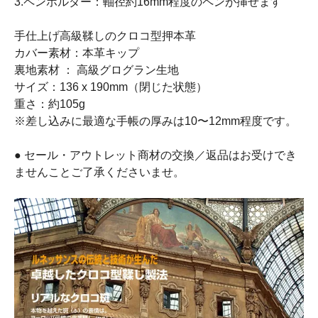
3.ペンホルダー：軸径約16mm程度のペンが挿せます
手仕上げ高級鞣しのクロコ型押本革
カバー素材：本革キップ
裏地素材 ： 高級グログラン生地
サイズ：136 x 190mm（閉じた状態）
重さ：約105g
※差し込みに最適な手帳の厚みは10〜12mm程度です。
● セール・アウトレット商材の交換／返品はお受けでき
ませんことご了承くださいませ。