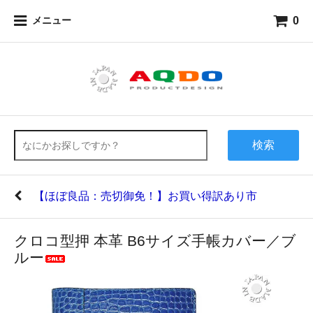
0
メニュー
検索
【ほぼ良品：売切御免！】お買い得訳あり市
クロコ型押 本革 B6サイズ手帳カバー／ブ
ルー