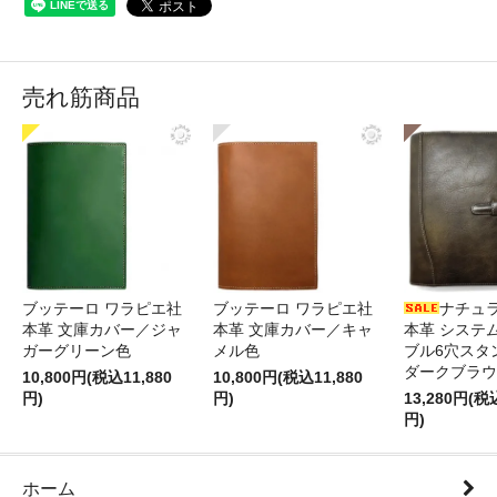
売れ筋商品
ブッテーロ ワラピエ社
ブッテーロ ワラピエ社
ナチュ
本革 文庫カバー／ジャ
本革 文庫カバー／キャ
本革 システ
ガーグリーン色
メル色
ブル6穴スタ
ダークブラウ
10,800円(税込11,880
10,800円(税込11,880
円)
円)
13,280円(税
円)
ホーム