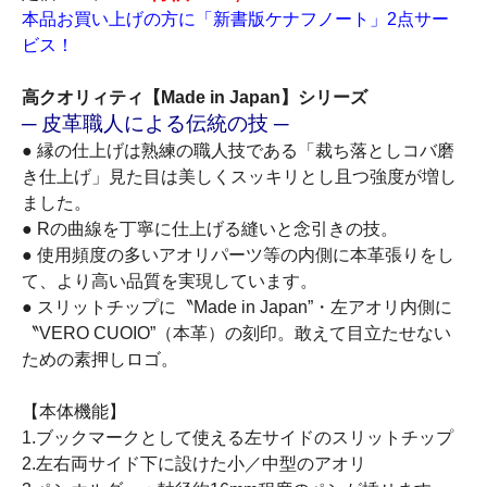
本品お買い上げの方に「新書版ケナフノート」2点サー
ビス！
高クオリィティ【Made in Japan】シリーズ
─ 皮革職人による伝統の技 ─
● 縁の仕上げは熟練の職人技である「裁ち落としコバ磨
き仕上げ」見た目は美しくスッキリとし且つ強度が増し
ました。
● Rの曲線を丁寧に仕上げる縫いと念引きの技。
● 使用頻度の多いアオリパーツ等の内側に本革張りをし
て、より高い品質を実現しています。
● スリットチップに〝Made in Japan”・左アオリ内側に
〝VERO CUOIO”（本革）の刻印。敢えて目立たせない
ための素押しロゴ。
【本体機能】
1.ブックマークとして使える左サイドのスリットチップ
2.左右両サイド下に設けた小／中型のアオリ