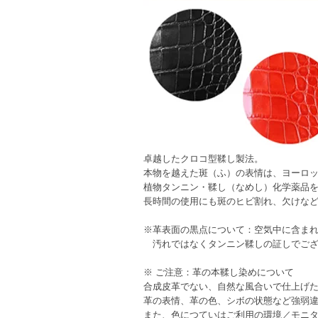
卓越したクロコ型鞣し製法。
本物を越えた斑（ふ）の表情は、ヨーロ
植物タンニン・鞣し（なめし）化学薬品
長時間の使用にも斑のヒビ割れ、欠けな
※革表面の黒点について：空気中に含ま
汚れではなくタンニン鞣しの証しでござ
※ ご注意：革の本鞣し染めについて
合成皮革でない、自然な風合いで仕上げ
革の表情、革の色、シボの状態など強弱
また、色につていはご利用の環境／モニ