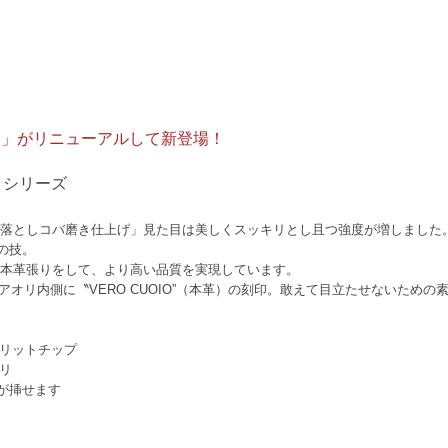
バー」がリニューアルして新登場！
n】シリーズ
ち落としコバ磨き仕上げ」見た目は美しくスッキリとし且つ強度が増しました
の技。
に本革張りをして、より高い品質を実現しています。
an”・左アオリ内側に〝VERO CUOIO”（本革）の刻印。敢えて目立たせないため
スリットチップ
リ
ンが挿せます