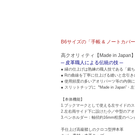
B6サイズの「手帳 & ノートカ
高クオリィティ【Made in Japa
─ 皮革職人による伝統の技 ─
● 縁の仕上げは熟練の職人技である「裁
● Rの曲線を丁寧に仕上げる縫いと念引き
● 使用頻度の多いアオリパーツ等の内側
● スリットチップに〝Made in Jap
【本体機能】
1.ブックマークとして使える左サイドの
2.左右両サイド下に設けた小／中型のアオ
3.ペンホルダー：軸径約16mm程度のペ
手仕上げ高級鞣しのクロコ型押本革