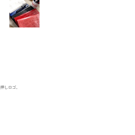
。
の素押しロゴ。