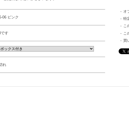
オ
6-06 ピンク
特
こ
0です
こ
買
切れ