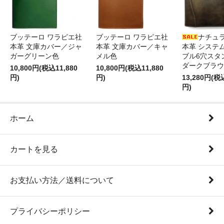
ブッテーロ ワラピエ社
ブッテーロ ワラピエ社
ナチュ
本革 文庫カバー／ジャ
本革 文庫カバー／キャ
本革 システ
ガーグリーン色
メル色
ブル6穴スタ
ダークブラウ
10,800円(税込11,880
10,800円(税込11,880
円)
円)
13,280円(税
円)
ホーム
カートを見る
お支払い方法／送料について
プライバシーポリシー