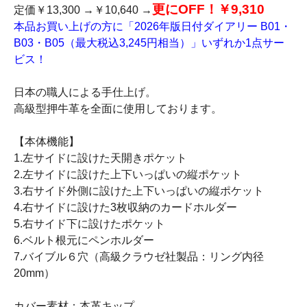
更にOFF！￥9,310
定価￥13,300 →￥10,640 →
本品お買い上げの方に「2026年版日付ダイアリー B01・
B03・B05（最大税込3,245円相当）」いずれか1点サー
ビス！
日本の職人による手仕上げ。
高級型押牛革を全面に使用しております。
【本体機能】
1.左サイドに設けた天開きポケット
2.左サイドに設けた上下いっぱいの縦ポケット
3.右サイド外側に設けた上下いっぱいの縦ポケット
4.右サイドに設けた3枚収納のカードホルダー
5.右サイド下に設けたポケット
6.ベルト根元にペンホルダー
7.バイブル６穴（高級クラウゼ社製品：リング内径
20mm）
カバー素材：本革キップ