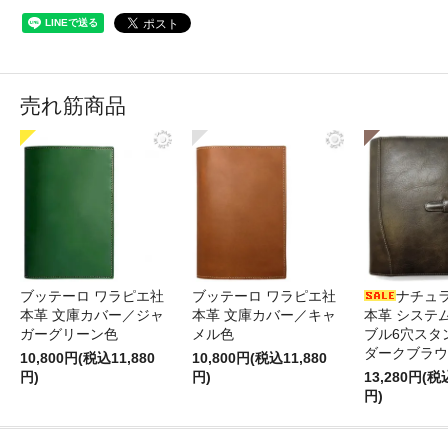
売れ筋商品
ブッテーロ ワラピエ社
ブッテーロ ワラピエ社
ナチュ
本革 文庫カバー／ジャ
本革 文庫カバー／キャ
本革 システ
ガーグリーン色
メル色
ブル6穴スタ
ダークブラウ
10,800円(税込11,880
10,800円(税込11,880
円)
円)
13,280円(税
円)