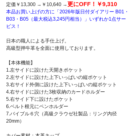
更にOFF！￥9,310
定価￥13,300 →￥10,640 →
本品お買い上げの方に「2026年版日付ダイアリー B01・
B03・B05（最大税込3,245円相当）」いずれか1点サー
ビス！
日本の職人による手仕上げ。
高級型押牛革を全面に使用しております。
【本体機能】
1.左サイドに設けた天開きポケット
2.左サイドに設けた上下いっぱいの縦ポケット
3.右サイド外側に設けた上下いっぱいの縦ポケット
4.右サイドに設けた3枚収納のカードホルダー
5.右サイド下に設けたポケット
6.ベルト根元にペンホルダー
7.バイブル６穴（高級クラウゼ社製品：リング内径
20mm）
カバー素材：本革キップ