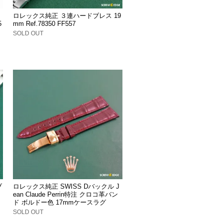
ロレックス純正 ３連ハードブレス 19
5
mm Ref.78350 FF557
SOLD OUT
ブ
ロレックス純正 SWISS Dバックル J
ean Claude Perrin特注 クロコ革バン
ド ボルドー色 17mmケースラグ
SOLD OUT