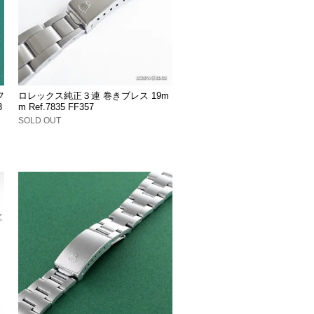
フ
ロレックス純正３連 巻きブレス 19m
3
m Ref.7835 FF357
SOLD OUT