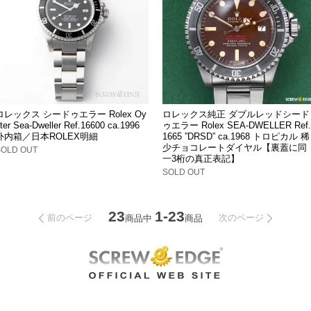
ロレックス シードゥエラー Rolex Oy
ロレックス純正 ダブルレッドシード
ter Sea-Dweller Ref.16600 ca.1996
ゥエラー Rolex SEA-DWELLER Ref.
外内箱／日本ROLEX明細
1665 ”DRSD” ca.1968 トロピカル 稀
少チョコレートダイヤル【裏蓋に同
SOLD OUT
一3桁の真正表記】
SOLD OUT
23
1-23
前のページ
次のページ
商品中
商品